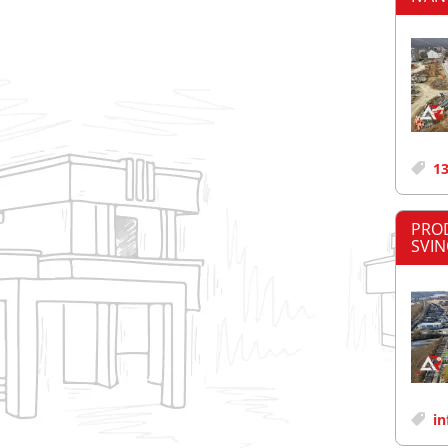
13
PROD
SVIN
in