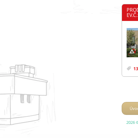
PRO
EV.Č.
13
Úvo
2026 ©