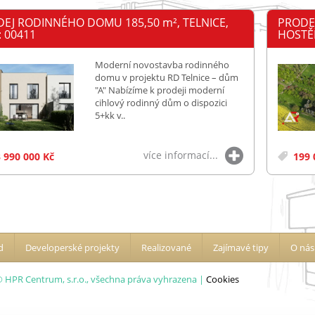
DEJ RODINNÉHO DOMU 185,50
m²
, TELNICE,
PRODE
: 00411
HOSTĚR
Moderní novostavba rodinného
domu v projektu RD Telnice – dům
"A" Nabízíme k prodeji moderní
cihlový rodinný dům o dispozici
5+kk v..
více informací...
 990 000 Kč
199 
d
Developerské projekty
Realizované
Zajímavé tipy
O nás
 HPR Centrum, s.r.o., všechna práva vyhrazena |
Cookies