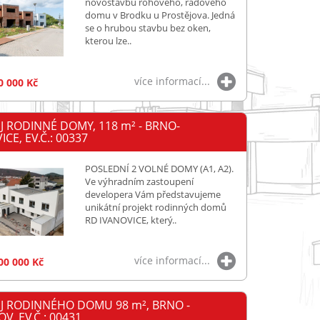
novostavbu rohového, řadového
domu v Brodku u Prostějova. Jedná
se o hrubou stavbu bez oken,
kterou lze..
více informací...
0 000 Kč
J RODINNÉ DOMY, 118
m²
- BRNO-
ICE, EV.Č.: 00337
POSLEDNÍ 2 VOLNÉ DOMY (A1, A2).
Ve výhradním zastoupení
developera Vám představujeme
unikátní projekt rodinných domů
RD IVANOVICE, který..
více informací...
00 000 Kč
J RODINNÉHO DOMU 98
m²
, BRNO -
V, EV.Č.: 00431