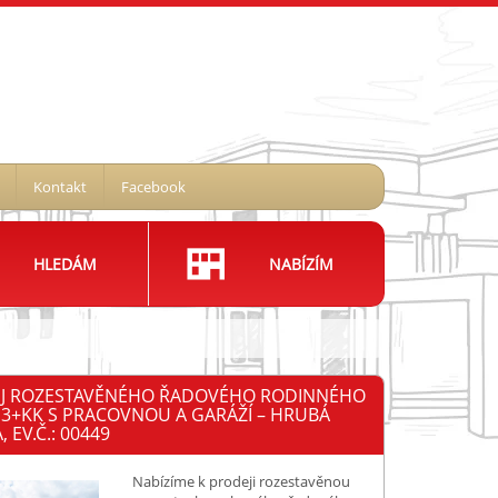
Kontakt
Facebook
HLEDÁM
NABÍZÍM
J ROZESTAVĚNÉHO ŘADOVÉHO RODINNÉHO
3+KK S PRACOVNOU A GARÁŽÍ – HRUBÁ
 EV.Č.: 00449
Nabízíme k prodeji rozestavěnou