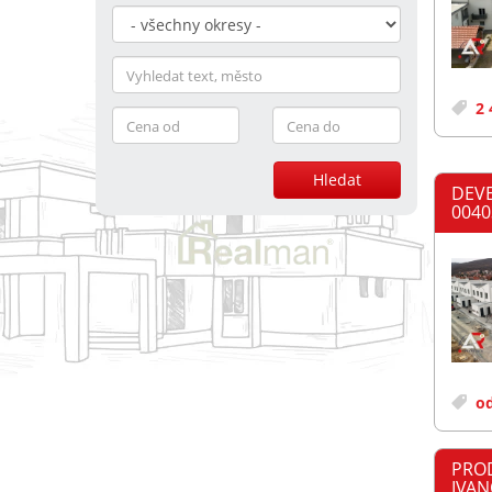
2 
Hledat
DEVE
0040
od
PROD
IVAN