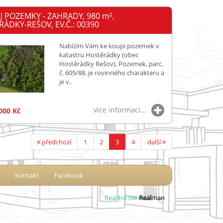
J POZEMKY - ZAHRADY, 980
m²
,
ÁDKY-REŠOV, EV.Č.: 00390
Nabízím Vám ke koupi pozemek v
katastru Hostěrádky (obec
Hostěrádky Rešov). Pozemek, parc.
č. 605/88, je rovinného charakteru a
je v..
více informací...
000 Kč
předchozí
1
2
3
4
další
Kontakt
Facebook
Realitní SW
Real
man