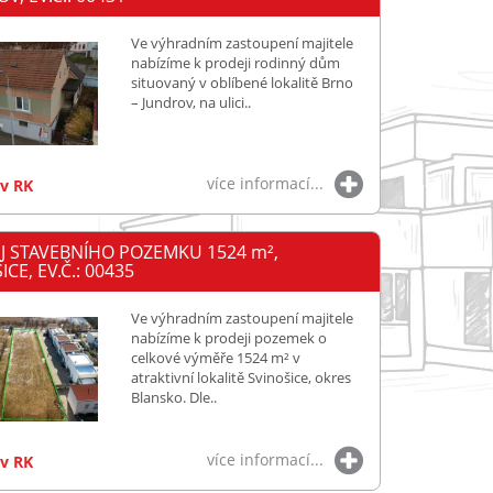
Ve výhradním zastoupení majitele
nabízíme k prodeji rodinný dům
situovaný v oblíbené lokalitě Brno
– Jundrov, na ulici..
více informací...
 v RK
J STAVEBNÍHO POZEMKU 1524
m²
,
CE, EV.Č.: 00435
Ve výhradním zastoupení majitele
nabízíme k prodeji pozemek o
celkové výměře 1524 m² v
atraktivní lokalitě Svinošice, okres
Blansko. Dle..
více informací...
 v RK