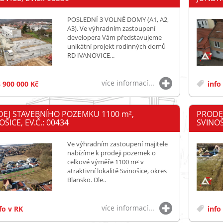
POSLEDNÍ 3 VOLNÉ DOMY (A1, A2,
A3). Ve výhradním zastoupení
developera Vám představujeme
unikátní projekt rodinných domů
RD IVANOVICE,..
více informací...
 900 000 Kč
info
EJ STAVEBNÍHO POZEMKU 1100
m²
,
PRODE
OŠICE, EV.Č.: 00434
SVINOŠI
Ve výhradním zastoupení majitele
nabízíme k prodeji pozemek o
celkové výměře 1100 m² v
atraktivní lokalitě Svinošice, okres
Blansko. Dle..
více informací...
fo v RK
info