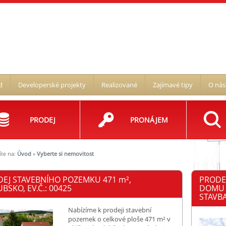
d
Developerské projekty
Realizované
Zajímavé tipy
O nás
PRODEJ
PRONÁJEM
íte na:
Úvod
»
Vyberte si nemovitost
DEJ STAVEBNÍHO POZEMKU 471
m²
,
PRODE
BSKO, EV.Č.: 00425
DOMU 
STAVBA,
Nabízíme k prodeji stavební
pozemek o celkové ploše 471 m² v