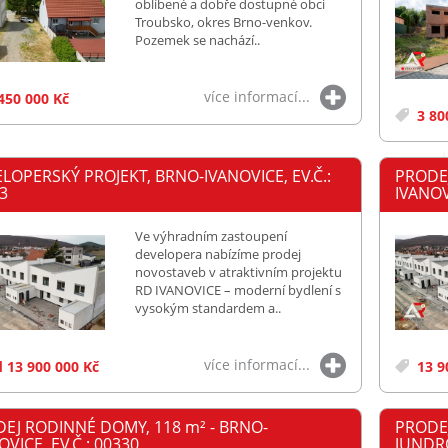
oblíbené a dobře dostupné obci
Troubsko, okres Brno-venkov.
Pozemek se nachází..
více informací...
450 000 Kč
3 80
LOPERSKÝ PROJEKT, BRNO-IVANOVICE, EV.Č.:
PRODE
3
IVANOV
Ve výhradním zastoupení
developera nabízíme prodej
novostaveb v atraktivním projektu
RD IVANOVICE – moderní bydlení s
vysokým standardem a..
více informací...
 13 900 000 Kč
13 9
EJ RODINNÉ DOMY, 118
m²
- BRNO-
PRODE
OVICE, EV.Č.: 00330
JUNDRO