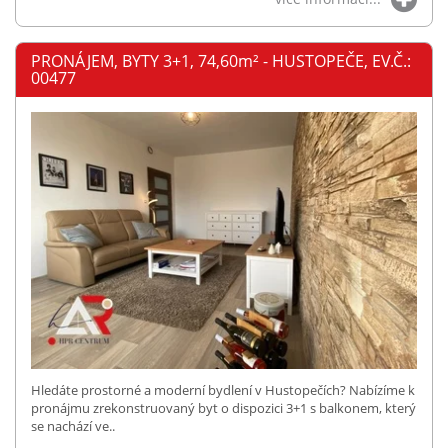
PRONÁJEM, BYTY 3+1, 74,60
m²
- HUSTOPEČE, EV.Č.:
00477
Hledáte prostorné a moderní bydlení v Hustopečích? Nabízíme k
pronájmu zrekonstruovaný byt o dispozici 3+1 s balkonem, který
se nachází ve..