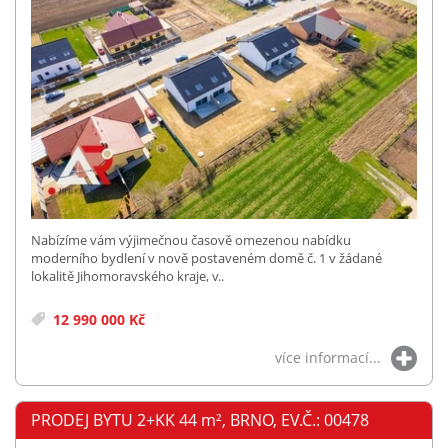
Nabízíme vám výjimečnou časově omezenou nabídku
moderního bydlení v nově postaveném domě č. 1 v žádané
lokalitě Jihomoravského kraje, v..
12 990 000 Kč
více informací...
PRODEJ BYTU 2+KK 44
m²
, BRNO, EV.Č.: 00478