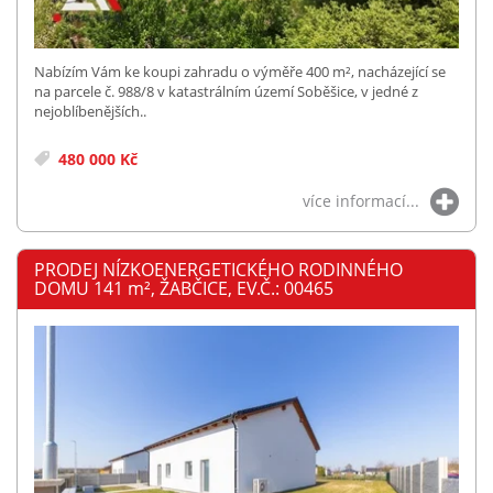
Nabízím Vám ke koupi zahradu o výměře 400 m², nacházející se
na parcele č. 988/8 v katastrálním území Soběšice, v jedné z
nejoblíbenějších..
480 000 Kč
více informací...
PRODEJ NÍZKOENERGETICKÉHO RODINNÉHO
DOMU 141
m²
, ŽABČICE, EV.Č.: 00465