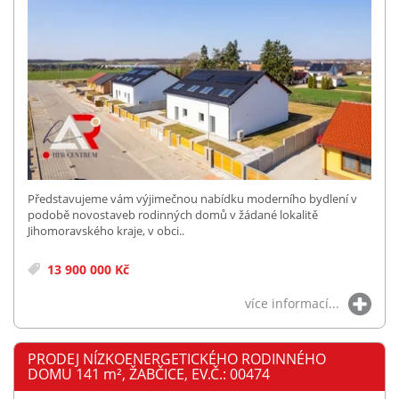
Představujeme vám výjimečnou nabídku moderního bydlení v
podobě novostaveb rodinných domů v žádané lokalitě
Jihomoravského kraje, v obci..
13 900 000 Kč
více informací...
PRODEJ NÍZKOENERGETICKÉHO RODINNÉHO
DOMU 141
m²
, ŽABČICE, EV.Č.: 00474