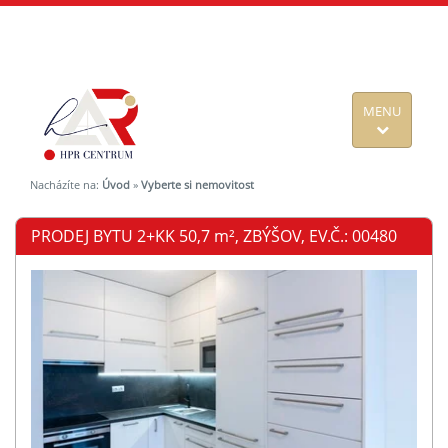
MENU
Nacházíte na:
Úvod
»
Vyberte si nemovitost
PRODEJ BYTU 2+KK 50,7
m²
, ZBÝŠOV, EV.Č.: 00480