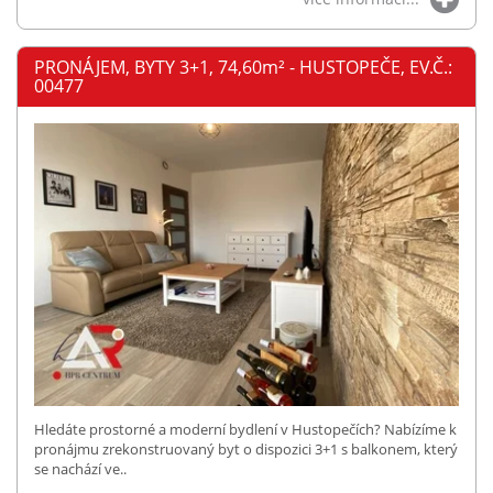
PRONÁJEM, BYTY 3+1, 74,60
m²
- HUSTOPEČE, EV.Č.:
00477
Hledáte prostorné a moderní bydlení v Hustopečích? Nabízíme k
pronájmu zrekonstruovaný byt o dispozici 3+1 s balkonem, který
se nachází ve..