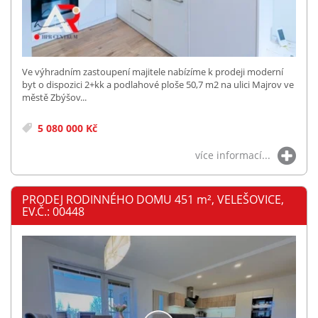
Ve výhradním zastoupení majitele nabízíme k prodeji moderní
byt o dispozici 2+kk a podlahové ploše 50,7 m2 na ulici Majrov ve
městě Zbýšov...
5 080 000 Kč
více informací...
PRODEJ RODINNÉHO DOMU 451
m²
, VELEŠOVICE,
EV.Č.: 00448