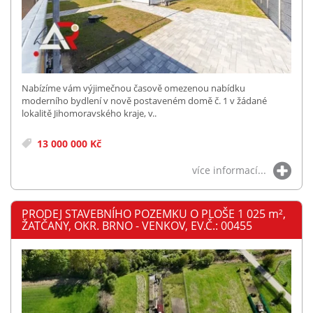
Nabízíme vám výjimečnou časově omezenou nabídku
moderního bydlení v nově postaveném domě č. 1 v žádané
lokalitě Jihomoravského kraje, v..
13 000 000 Kč
více informací...
PRODEJ STAVEBNÍHO POZEMKU O PLOŠE 1 025
m²
,
ŽATČANY, OKR. BRNO - VENKOV, EV.Č.: 00455