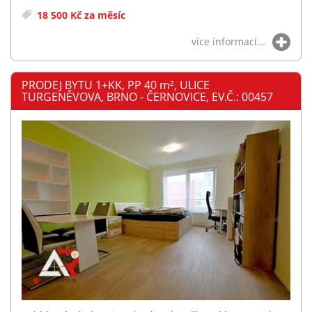
18 500 Kč za měsíc
více informací...
PRODEJ BYTU 1+KK, PP 40
m²
, ULICE
TURGENĚVOVA, BRNO - ČERNOVICE, EV.Č.: 00457