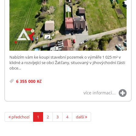
Nabízím vám ke koupi stavební pozemek o výměře 1 025 m² v
klidné a rozvíjející se obci Žatčany, situovaný v jihovýchodní části
obce...
6 355 000 Kč
více informací...
předchozí
1
2
3
4
další