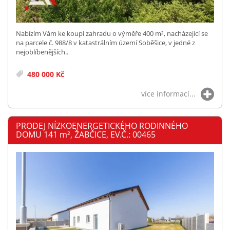
Nabízím Vám ke koupi zahradu o výměře 400 m², nacházející se
na parcele č. 988/8 v katastrálním území Soběšice, v jedné z
nejoblíbenějších..
480 000 Kč
více informací...
PRODEJ NÍZKOENERGETICKÉHO RODINNÉHO
DOMU 141
m²
, ŽABČICE, EV.Č.: 00465