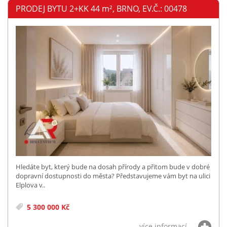
PRODEJ BYTU 2+KK 44
m²
, BRNO, EV.Č.: 00478
Hledáte byt, který bude na dosah přírody a přitom bude v dobré
dopravní dostupnosti do města? Představujeme vám byt na ulici
Elplova v..
5 300 000 Kč
více informací...