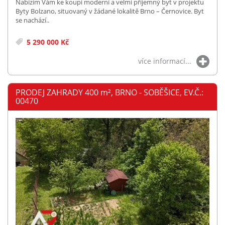
Nabízím Vám ke koupi moderní a velmi příjemný byt v projektu
Byty Bolzano, situovaný v žádané lokalitě Brno – Černovice. Byt
se nachází..
5 290 000 Kč
více informací...
PRODEJ ZAHRADY 400
m²
, BRNO - SOBĚŠICE, EV.Č.:
00470