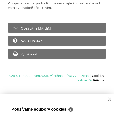
V případě zájmu o prohlídku mě neváhejte kontaktovat – rád
Vám byt osobně představím.
ODESLAT E-MAILEM
ZASLAT DOTAZ
Vytisknout
2026 © HPR Centrum, s.r.o., všechna práva vyhrazena |
Cookies
Realitní SW
Real
man
×
Používáme soubory cookies
ℹ