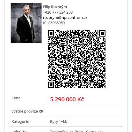
Filip Rozprým
+420 777 324 250
rozprym@hprcentrum.cz
IČ: 86986953
Cena
5 290 000 Kč
včetně provize RK
Kategorie
Byty 1+kk
Lokalita
Turgeněvova, Brno - Černovice