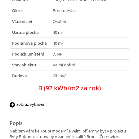
Okres
Brno-město
Vlastnictví
Osobní
Užitná plocha
40 m²
Podlahová plocha
40 m²
Podlaží umístění
7. NP
Stav objektu
Velmi dobrý
Budova
Cihlová
B (92 kWh/m2 za rok)
zobraz vybavení
Popis
Nabízím Vám ke koupi moderní a velmi příjemný byt v projektu
Byty Bolzano, situovaný v žádané lokalitě Brno – Černovice.