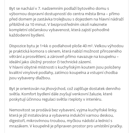
Byt se nachází v 7. nadzemním podlaží bytového domu s
výbornou dopravní dostupností do centra města Brna – přímo
před domem je zastávka trolejbusu s dojezdem na hlavní nádraží
přibližně za 10 minut. V bezprostředním okolí naleznete
kompletní občanskou vybavenost, která zajistí pohodlné
každodenní bydlení.
Dispozice bytu je 1+kk o podlahové ploše 40 m². Velkou výhodou
je praktická komora s oknem, která nabízí možnost přirozeného
větrání a prosvětlení, a zároveň přímo navazuje na koupelnu –
ideální jako úložný prostor či technické zázemí.
V hlavní obytné místnosti s kuchyňským koutem jsou položeny
kvalitní vinylové podlahy, zatímco koupelna a vstupní chodba
jsou vybaveny dlažbou.
Byt je orientován na jihovýchod, což zajišťuje dostatek denního
světla. Komfort bydlení dále zvyšují venkovní žaluzie, které
poskytují účinnou regulaci světla i teploty v interiéru.
Nemovitost se prodává bez vybavení, vyjma kuchyňské linky,
která je již instalována a vybavena indukční varnou deskou,
digestoří, mikrovlnnou troubou, myčkou nádobí a lednicí s
mrazákem. V koupelně je připraven prostor pro umístění pračky.