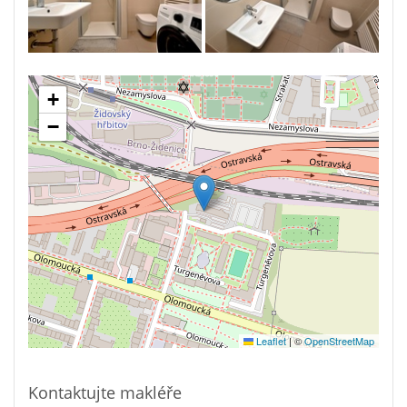
+
−
Leaflet
|
©
OpenStreetMap
Kontaktujte makléře