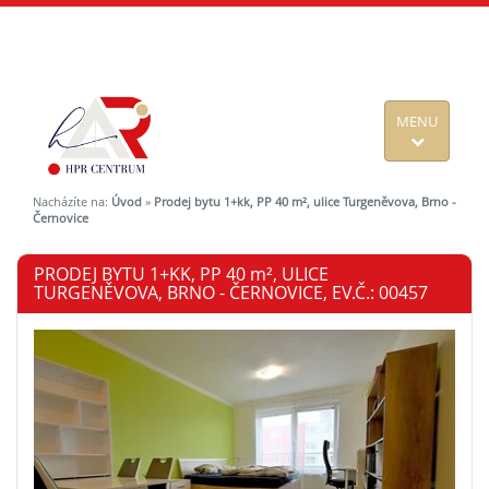
MENU
Nacházíte na:
Úvod
»
Prodej bytu 1+kk, PP 40 m², ulice Turgeněvova, Brno -
Černovice
PRODEJ BYTU 1+KK, PP 40
m²
, ULICE
TURGENĚVOVA, BRNO - ČERNOVICE, EV.Č.: 00457