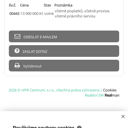
Ev.č.
Cena
Stav
Poznámka
včetně poplatků, včetně provize,
00443
13 900 000 Kč
volné
včetně právního servisu
ODESLAT E-MAILEM
ZASLAT DOTAZ
Vytisknout
2026 © HPR Centrum, s.r.o., všechna práva vyhrazena |
Cookies
Realitní SW
Real
man
×
Používáme soubory cookies