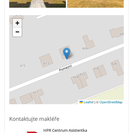
+
−
Leaflet
|
©
OpenStreetMap
Kontaktujte makléře
HPR Centrum Asistentka