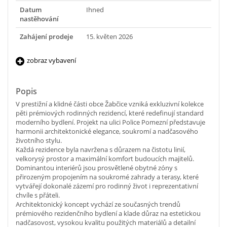
Datum
Ihned
nastěhování
Zahájení prodeje
15. květen 2026
zobraz vybavení
Popis
V prestižní a klidné části obce Žabčice vzniká exkluzivní kolekce
pěti prémiových rodinných rezidencí, které redefinují standard
moderního bydlení. Projekt na ulici Police Pomezní představuje
harmonii architektonické elegance, soukromí a nadčasového
životního stylu.
Každá rezidence byla navržena s důrazem na čistotu linií,
velkorysý prostor a maximální komfort budoucích majitelů.
Dominantou interiérů jsou prosvětlené obytné zóny s
přirozeným propojením na soukromé zahrady a terasy, které
vytvářejí dokonalé zázemí pro rodinný život i reprezentativní
chvíle s přáteli.
Architektonický koncept vychází ze současných trendů
prémiového rezidenčního bydlení a klade důraz na estetickou
nadčasovost, vysokou kvalitu použitých materiálů a detailní