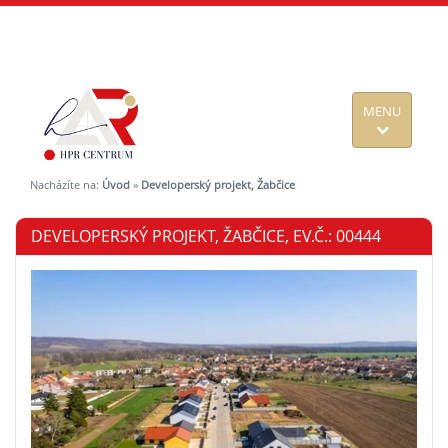
MENU
Nacházíte na:
Úvod
»
Developerský projekt, Žabčice
DEVELOPERSKÝ PROJEKT, ŽABČICE, EV.Č.: 00444