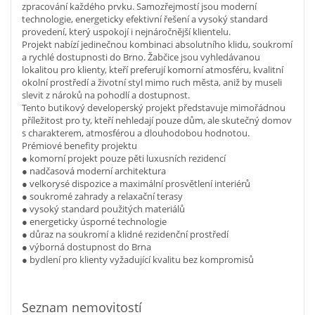
zpracování každého prvku. Samozřejmostí jsou moderní
technologie, energeticky efektivní řešení a vysoký standard
provedení, který uspokojí i nejnáročnější klientelu.
Projekt nabízí jedinečnou kombinaci absolutního klidu, soukromí
a rychlé dostupnosti do Brno. Žabčice jsou vyhledávanou
lokalitou pro klienty, kteří preferují komorní atmosféru, kvalitní
okolní prostředí a životní styl mimo ruch města, aniž by museli
slevit z nároků na pohodlí a dostupnost.
Tento butikový developerský projekt představuje mimořádnou
příležitost pro ty, kteří nehledají pouze dům, ale skutečný domov
s charakterem, atmosférou a dlouhodobou hodnotou.
Prémiové benefity projektu
● komorní projekt pouze pěti luxusních rezidencí
● nadčasová moderní architektura
● velkorysé dispozice a maximální prosvětlení interiérů
● soukromé zahrady a relaxační terasy
● vysoký standard použitých materiálů
● energeticky úsporné technologie
● důraz na soukromí a klidné rezidenční prostředí
● výborná dostupnost do Brna
● bydlení pro klienty vyžadující kvalitu bez kompromisů
Seznam nemovitostí